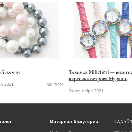
ий жемчуг
Техника Millefiori — визитн
карточка острова Мурано.
ря 2021
58560
24 сентября 2021
талог
Материал бижутерии
ЗАДАЙТ