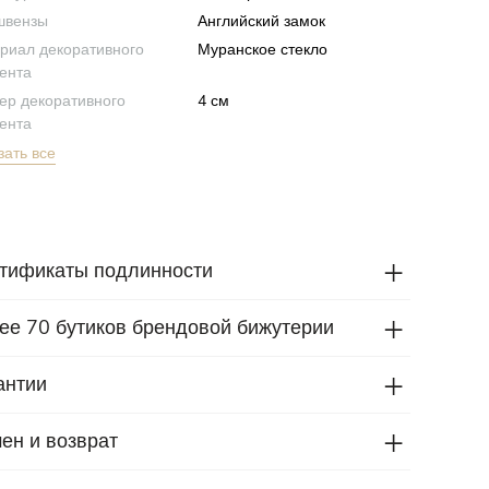
швензы
Английский замок
риал декоративного
Муранское стекло
ента
ер декоративного
4 см
ента
зать все
тификаты подлинности
ее 70 бутиков брендовой бижутерии
антии
ен и возврат