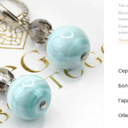
Тип 
Мате
элем
Разм
элем
Пока
Сер
Бол
Гар
Обм