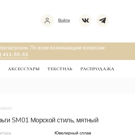
Войти
перезапуском. По всем возникающим вопросам
) 411-55-33
.
Ы
АКСЕССУАРЫ
ТЕКСТИЛЬ
РАСПРОДАЖА
заказ
ьги SM01 Морской стиль, мятный
итура
Ювелирный сплав