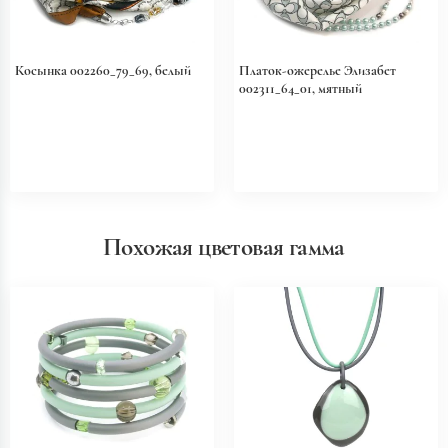
Косынка 002260_79_69, белый
Платок-ожерелье Элизабет
002311_64_01, мятный
Похожая цветовая гамма