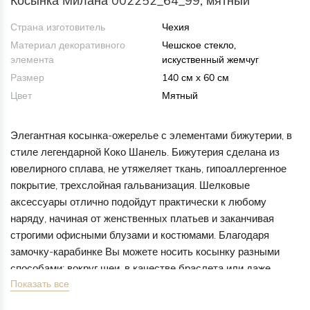
Косынка Милана 002252_64_99, мятный
Страна изготовитель
Чехия
Материал декоративного
Чешское стекло,
элемента
искуственный жемчуг
Размер
140 см х 60 см
Цвет
Мятный
Элегантная косынка-ожерелье с элементами бижутерии, в
стиле легендарной Коко Шанель. Бижутерия сделана из
ювелирного сплава, не утяжеляет ткань, гипоаллергенное
покрытие, трехслойная гальванизация. Шелковые
аксессуары отлично подойдут практически к любому
наряду, начиная от женственных платьев и заканчивая
строгими офисными блузами и костюмами. Благодаря
замочку-карабинке Вы можете носить косынку разными
способами: вокруг шеи, в качестве браслета или даже
Показать все
пояса.