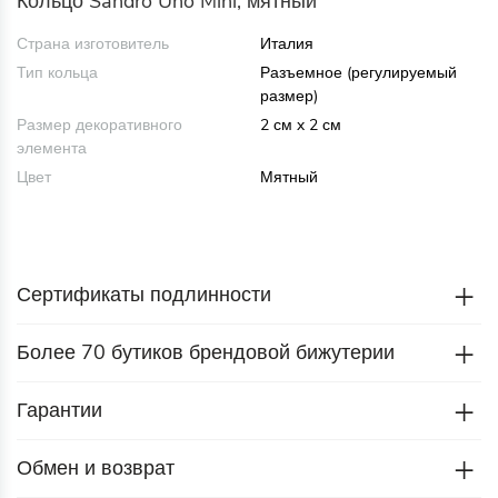
Кольцо Sandro Uno Mini, мятный
Страна изготовитель
Италия
Тип кольца
Разъемное (регулируемый
размер)
Размер декоративного
2 см x 2 см
элемента
Цвет
Мятный
Сертификаты подлинности
Более 70 бутиков брендовой бижутерии
Гарантии
Обмен и возврат