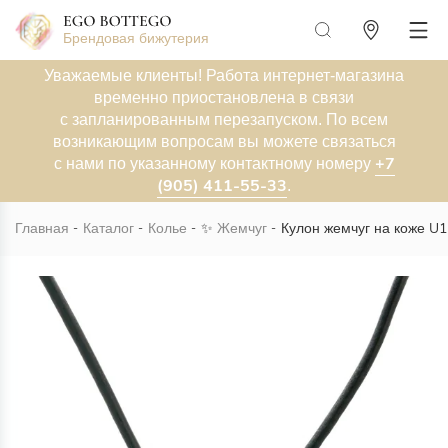
Брендовая бижутерия
Уважаемые клиенты! Работа интернет-магазина
временно приостановлена в связи
с запланированным перезапуском. По всем
возникающим вопросам вы можете связаться
+7
с нами по указанному контактному номеру
(905) 411-55-33
.
Главная
Каталог
Колье
✨
Жемчуг
Кулон жемчуг на коже U