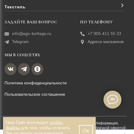
Текстиль
ЗАДАЙТЕ ВАШ ВОПРОС
ПО ТЕЛЕФОНУ
info@ego-bottego.ru
+7 905 411 55 33
Telegram
Адреса магазинов
МЫ В СОЦСЕТЯХ
Политика конфиденциальности
Пользовательское соглашение
Наш Сайт использует
cookie-
© EGO BOTTEGO, 2026. Все права защищены. Информация,
файлы
для того, чтобы отличить
размещённая на данной странице, не является публичной офертой
Ок
Вас от других пользователей