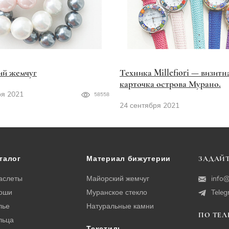
ий жемчуг
Техника Millefiori — визитн
карточка острова Мурано.
ря 2021
58558
24 сентября 2021
талог
Материал бижутерии
ЗАДАЙТ
аслеты
Майорский жемчуг
info@
оши
Муранское стекло
Tele
лье
Натуральные камни
ПО ТЕ
льца
Текстиль