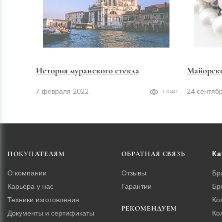
История муранского стекла
Майорск
7 февраля 2022
24 сентяб
12040
Ка
ПОКУПАТЕЛЯМ
ОБРАТНАЯ СВЯЗЬ
О компании
Отзывы
Бр
Карьера у нас
Гарантии
Бр
Техники изготовления
Ко
РЕКОМЕНДУЕМ
Документы и сертификаты
Ко