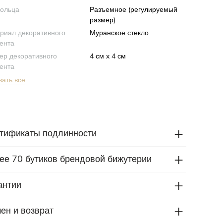
кольца
Разъемное (регулируемый
размер)
риал декоративного
Муранское стекло
ента
ер декоративного
4 см x 4 см
ента
зать все
тификаты подлинности
ее 70 бутиков брендовой бижутерии
антии
ен и возврат