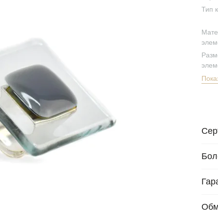
Тип 
Мате
элем
Разм
элем
Пока
Сер
Бол
Гар
Обм