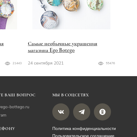
ая
Самые необычные украшения
магазина Ego Botego
24 сентября 2021
21443
55476
Е ВАШ ВОПРОС
МЫ В СОЦСЕТЯХ
ego-bottego.ru
gram
Политика конфиденциальности
ЛЕФОНУ
Пользовательское соглашение