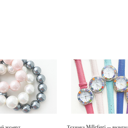
ий жемчуг
Техника Millefiori — визитн