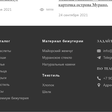
карточка острова Мурано.
ря 2021
58558
24 сентября 2021
талог
Материал бижутерии
ЗАДАЙТ
аслеты
Майорский жемчуг
info@
оши
Муранское стекло
Tele
лье
Натуральные камни
ПО ТЕ
льца
Текстиль
рьги
+7 9
кстиль
Хлопок
Адре
сы
Шелк
емиум бижутерия