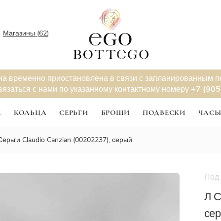
Магазины (
62
)
на временно приостановлена в связи с запланированным 
+7 (905
вязаться с нами по указанному контактному номеру
Е
КОЛЬЦА
СЕРЬГИ
БРОШИ
ПОДВЕСКИ
ЧАС
Серьги Claudio Canzian (00202237), серый
Под 
Новинк
Л С
се