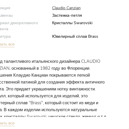
екция
Claudio Canzian
швензы
Застежка-петля
риал декоративного
Кристаллы Swarovski
ента
итура
Ювелирный сплав Brass
зать все
д талантливого итальянского дизайнера CLAUDIO
IAN, основанный в 1982 году во Флоренции.
шения Клаудио Канциан покрываются легкой
сственной патиной для создания эффекта античного
та. Это придает украшениям нотку винтажности.
лл, который используется для изделий, это
терный сплав "Brass", который состоит из меди и
а. В каждом изделии используются натуральные
и, кристаллы Swarovski, чешское стекло, жемчуг и т.д.
зать все
украшения уникальны и сделаны вручную.