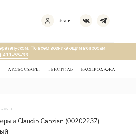
Войти
перезапуском. По всем возникающим вопросам
) 411-55-33
.
Ы
АКСЕССУАРЫ
ТЕКСТИЛЬ
РАСПРОДАЖА
заказ
а
ерьги Claudio Canzian (00202237),
рый