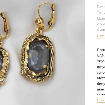
Колл
Тип 
Мате
элем
Фурн
Пока
Брен
CANZ
Укра
иску
золо
Мета
бижу
цинк
камн
Пока
Все 