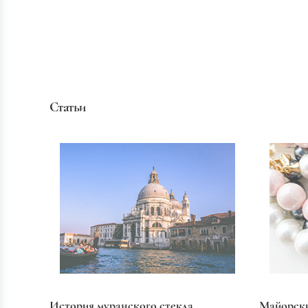
Статьи
История муранского стекла
Майорск