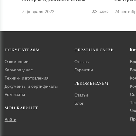
7 февраля 2022
24 сентяб
12040
Ка
ПОКУПАТЕЛЯМ
ОБРАТНАЯ СВЯЗЬ
О компании
Отзывы
Бр
Карьера у нас
Гарантии
Бр
Техники изготовления
Ко
РЕКОМЕНДУЕМ
Документы и сертификаты
Ко
Реквизиты
Се
Статьи
Те
Блог
МОЙ КАБИНЕТ
Ча
Пр
Войти