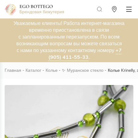
Брендовая бижутерия
Уважаемые клиенты! Работа интернет-магазина
временно приостановлена в связи
с запланированным перезапуском. По всем
возникающим вопросам вы можете связаться
+7
с нами по указанному контактному номеру
(905) 411-55-33
.
Главная
Каталог
Колье
✨
Муранское стекло
Колье Krinelly,
Новинка