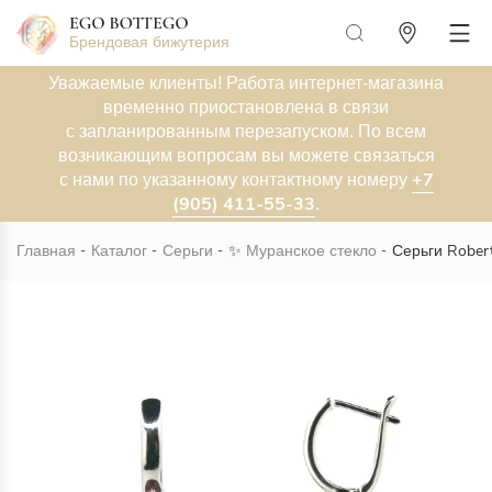
Брендовая бижутерия
Уважаемые клиенты! Работа интернет-магазина
временно приостановлена в связи
с запланированным перезапуском. По всем
возникающим вопросам вы можете связаться
+7
с нами по указанному контактному номеру
(905) 411-55-33
.
Главная
Каталог
Серьги
✨
Муранское стекло
Серьги Rober