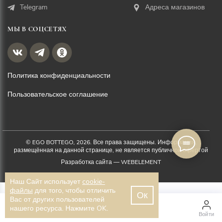
Telegram
Адреса магазинов
МЫ В СОЦСЕТЯХ
Политика конфиденциальности
Пользовательское соглашение
© EGO BOTTEGO, 2026. Все права защищены. Информация,
размещённая на данной странице, не является публичной офертой
Разработка сайта —
WEBELEMENT
Наш Сайт использует
cookie-
файлы
для того, чтобы отличить
Ок
Вас от других пользователей
2 900 ₽
нашего ресурса. Нажмите OK.
Главная
Каталог
Войти