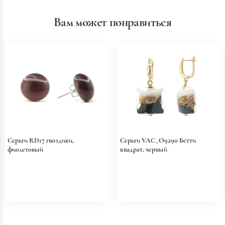
Вам может понравиться
Серьги RD17 гвоздики,
Серьги VAC_O9290 Бетти
фиолетовый
квадрат, черный