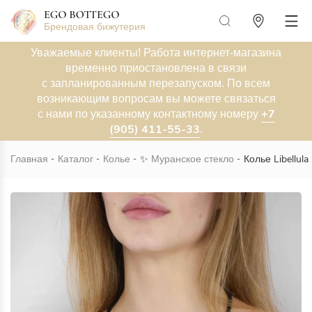
Брендовая бижутерия
Уважаемые клиенты! Работа интернет-магазина
временно приостановлена в связи
с запланированным перезапуском. По всем
возникающим вопросам вы можете связаться
+7
с нами по указанному контактному номеру
(905) 411-55-33
.
Главная
Каталог
Колье
✨
Муранское стекло
Колье Libellul
Новинка