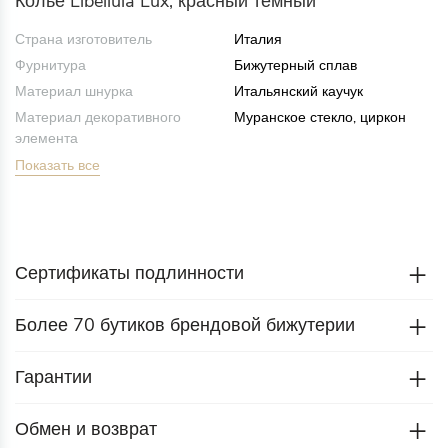
Колье Libellula Lux, красный темный
Страна изготовитель
Италия
Фурнитура
Бижутерный сплав
Материал шнурка
Итальянский каучук
Материал декоративного
Муранское стекло, циркон
элемента
Показать все
Сертификаты подлинности
Более 70 бутиков брендовой бижутерии
Гарантии
Обмен и возврат