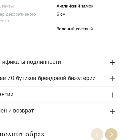
швензы
Английский замок
ер декоративного
6 см
ента
Зеленый светлый
тификаты подлинности
ее 70 бутиков брендовой бижутерии
антии
ен и возврат
полнит образ