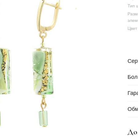
Тип 
Разм
элем
Цвет
Сер
Бол
Гар
Обм
До