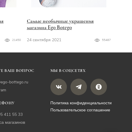
ая
Самые необычные украшения
магазина Ego Botego
24 сентября 2021
21450
55487
Е ВАШ ВОПРОС
МЫ В СОЦСЕТЯХ
ego-bottego.ru
gram
Политика конфиденциальности
ЛЕФОНУ
Пользовательское соглашение
05 411 55 33
са магазинов