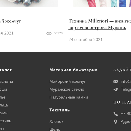
ий жемчуг
Техника Millefiori — визитн
карточка острова Мурано.
ря 2021
58578
24 сентября 2021
талог
Материал бижутерии
ЗАДАЙТ
аслеты
Майорский жемчуг
info@
оши
Муранское стекло
Tele
лье
Натуральные камни
ПО ТЕ
льца
Текстиль
рьги
+7 9
кстиль
Хлопок
Адре
сы
Шелк