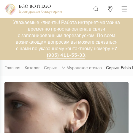
Брендовая бижутерия
Уважаемые клиенты! Работа интернет-магазина
временно приостановлена в связи
с запланированным перезапуском. По всем
возникающим вопросам вы можете связаться
+7
с нами по указанному контактному номеру
(905) 411-55-33
.
Главная
Каталог
Серьги
✨
Муранское стекло
Серьги Fabio 