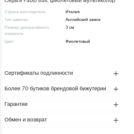
Серьги Fabio Ball, фиолетовый мультиколор
Страна изготовитель
Италия
Тип швензы
Английский замок
Размер декоративного
3 см
элемента
Цвет
Фиолетовый
Сертификаты подлинности
Более 70 бутиков брендовой бижутерии
Гарантии
Обмен и возврат