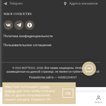
Telegram
Адреса магазинов
МЫ В СОЦСЕТЯХ
Политика конфиденциальности
Пользовательское соглашение
© EGO BOTTEGO, 2026. Все права защищены. Информация,
размещённая на данной странице, не является публичной офертой
Разработка сайта —
WEBELEMENT
Наш Сайт использует
cookie-
файлы
для того, чтобы отличить
Ок
Вас от других пользователей
4 250 ₽
нашего ресурса. Нажмите OK.
Главная
Каталог
Войти