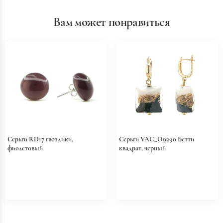
Вам может понравиться
Серьги RD17 гвоздики,
Серьги VAC_O9290 Бетти
фиолетовый
квадрат, черный