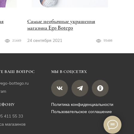
ая
Самые необычные украшения
магазина Ego Botego
24 сентября 2021
21449
55486
Е ВАШ ВОПРОС
МЫ В СОЦСЕТЯХ
ego-bottego.ru
gram
Политика конфиденциальности
ЛЕФОНУ
Пользовательское соглашение
05 411 55 33
са магазинов