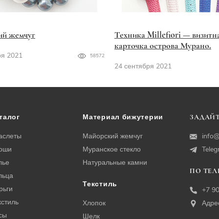
ий жемчуг
Техника Millefiori — визитн
карточка острова Мурано.
ря 2021
58572
24 сентября 2021
талог
Материал бижутерии
ЗАДАЙТ
аслеты
Майорский жемчуг
info@
оши
Муранское стекло
Tele
лье
Натуральные камни
ПО ТЕ
льца
Текстиль
рьги
+7 9
кстиль
Хлопок
Адре
сы
Шелк