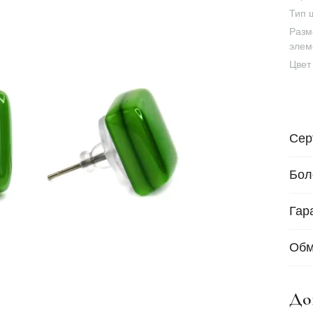
Тип 
Разм
элем
Цвет
Сер
Бол
Гар
Обм
До