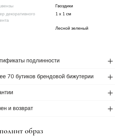
швензы
Гвоздики
ер декоративного
1 х 1 см
ента
Лесной зеленый
тификаты подлинности
ее 70 бутиков брендовой бижутерии
антии
ен и возврат
полнит образ