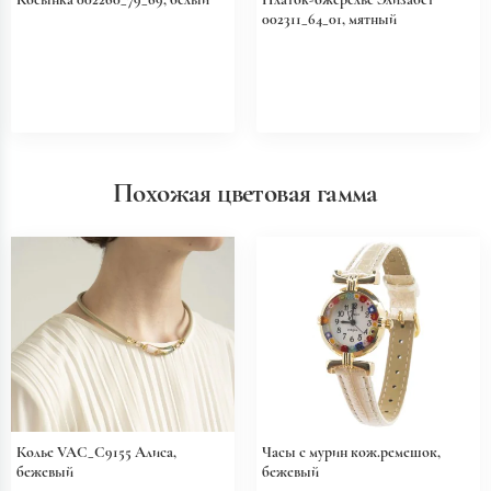
002311_64_01, мятный
Похожая цветовая гамма
Колье VAC_C9155 Алиса,
Часы с мурин кож.ремешок,
бежевый
бежевый