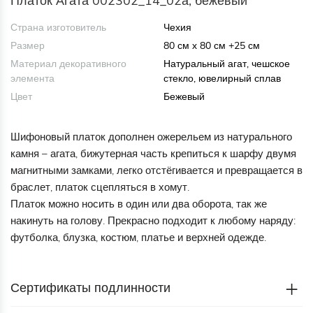
Платок Агата 002302_14_02а, бежевый
Страна изготовитель
Чехия
Размер
80 см х 80 см +25 см
Материал декоративного
Натуральный агат, чешское
элемента
стекло, ювелирный сплав
Цвет
Бежевый
Шифоновый платок дополнен ожерельем из натурального
камня – агата, бижутерная часть крепиться к шарфу двумя
магнитными замками, легко отстёгивается и превращается в
браслет, платок сцепляться в хомут.
Платок можно носить в один или два оборота, так же
накинуть на голову. Прекрасно подходит к любому наряду:
футболка, блузка, костюм, платье и верхней одежде.
Сертификаты подлинности