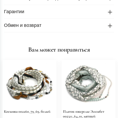
Гарантии
Обмен и возврат
Вам может понравиться
Косынка 002260_79_69, белый
Платок-ожерелье Элизабет
002311_64_01, мятный