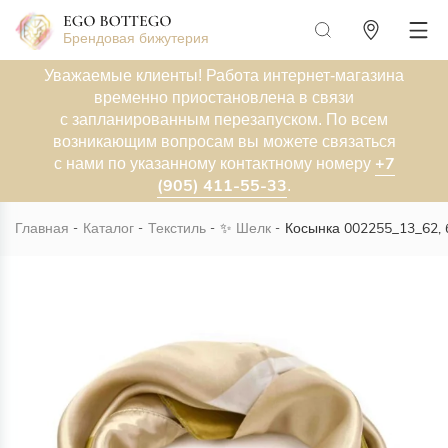
Брендовая бижутерия
Уважаемые клиенты! Работа интернет-магазина
временно приостановлена в связи
с запланированным перезапуском. По всем
возникающим вопросам вы можете связаться
+7
с нами по указанному контактному номеру
(905) 411-55-33
.
Главная
Каталог
Текстиль
✨
Шелк
Косынка 002255_13_62,
Новинка