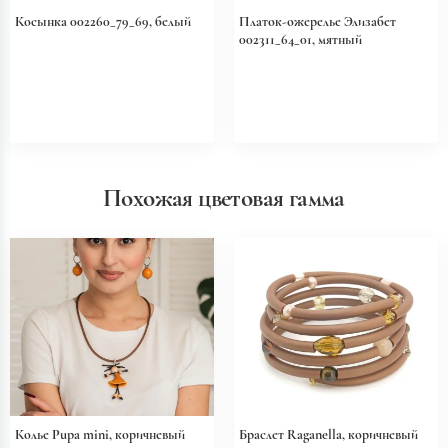
Косынка 002260_79_69, белый
Платок-ожерелье Элизабет
002311_64_01, мятный
Похожая цветовая гамма
Колье Pupa mini, коричневый
Браслет Raganella, коричневый