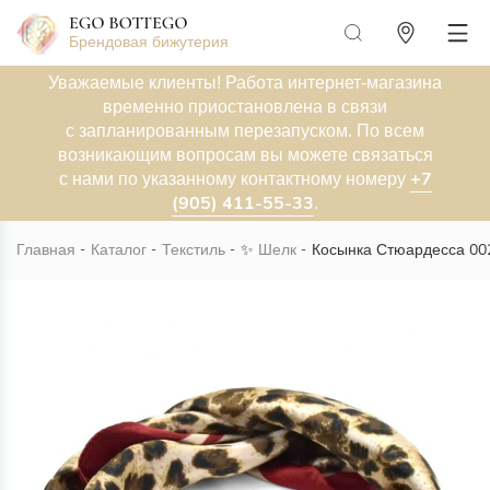
Брендовая бижутерия
Уважаемые клиенты! Работа интернет-магазина
временно приостановлена в связи
с запланированным перезапуском. По всем
возникающим вопросам вы можете связаться
+7
с нами по указанному контактному номеру
(905) 411-55-33
.
Главная
Каталог
Текстиль
✨
Шелк
Косынка Стюардесса 00
Новинка