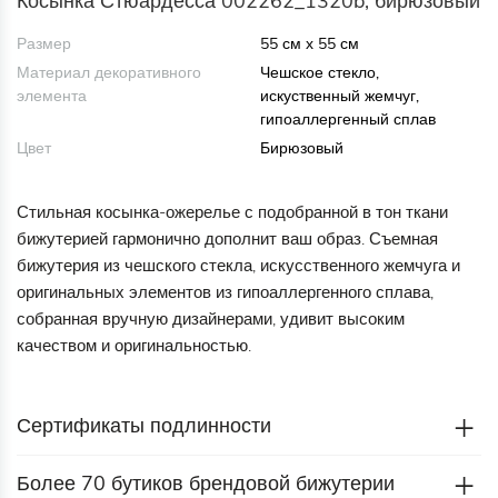
Косынка Стюардесса 002262_1320b, бирюзовый
Размер
55 см х 55 см
Материал декоративного
Чешское стекло,
элемента
искуственный жемчуг,
гипоаллергенный сплав
Цвет
Бирюзовый
Стильная косынка-ожерелье с подобранной в тон ткани
бижутерией гармонично дополнит ваш образ. Съемная
бижутерия из чешского стекла, искусственного жемчуга и
оригинальных элементов из гипоаллергенного сплава,
собранная вручную дизайнерами, удивит высоким
качеством и оригинальностью.
Сертификаты подлинности
Более 70 бутиков брендовой бижутерии