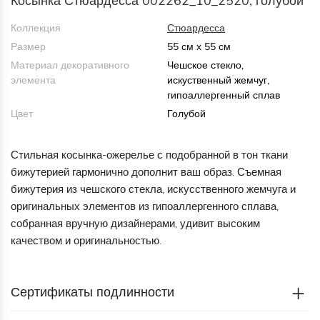
Косынка Стюардесса 002262_10_2520, голубой
Коллекция
Стюардесса
Размер
55 см х 55 см
Материал декоративного
Чешское стекло,
элемента
искуственный жемчуг,
гипоаллергенный сплав
Цвет
Голубой
Стильная косынка-ожерелье с подобранной в тон ткани
бижутерией гармонично дополнит ваш образ. Съемная
бижутерия из чешского стекла, искусственного жемчуга и
оригинальных элементов из гипоаллергенного сплава,
собранная вручную дизайнерами, удивит высоким
качеством и оригинальностью.
Сертификаты подлинности