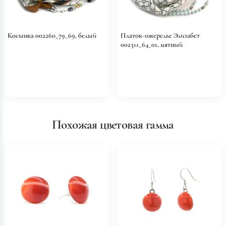
Косынка 002260_79_69, белый
Платок-ожерелье Элизабет
002311_64_01, мятный
Похожая цветовая гамма