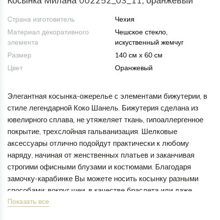
Косынка Милана 002252_03_11, оранжевый
Страна изготовитель
Чехия
Материал декоративного
Чешское стекло,
элемента
искуственный жемчуг
Размер
140 см х 60 см
Цвет
Оранжевый
Элегантная косынка-ожерелье с элементами бижутерии, в
стиле легендарной Коко Шанель. Бижутерия сделана из
ювелирного сплава, не утяжеляет ткань, гипоаллергенное
покрытие, трехслойная гальванизация. Шелковые
аксессуары отлично подойдут практически к любому
наряду, начиная от женственных платьев и заканчивая
строгими офисными блузами и костюмами. Благодаря
замочку-карабинке Вы можете носить косынку разными
способами: вокруг шеи, в качестве браслета или даже
Показать все
пояса.