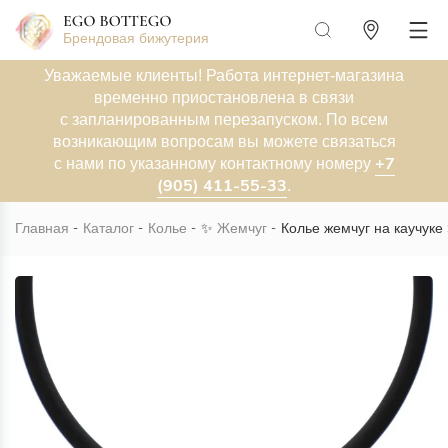
Брендовая бижутерия
Уважаемые клиенты! Работа интернет-магазина
временно приостановлена в связи
с запланированным перезапуском. По всем
возникающим вопросам вы можете связаться
+7
с нами по указанному контактному номеру
(905) 411-55-33
.
Главная
Каталог
Колье
✨
Жемчуг
Колье жемчуг на каучуке