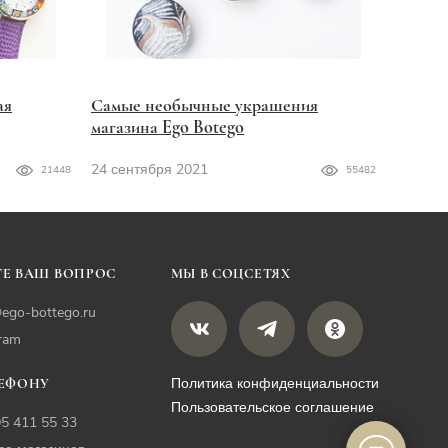
ая
Самые необычные украшения
магазина Ego Botego
24 сентября 2021
21448
55482
Е ВАШ ВОПРОС
МЫ В СОЦСЕТЯХ
ego-bottego.ru
gram
Политика конфиденциальности
ЛЕФОНУ
Пользовательское соглашение
05 411 55 33