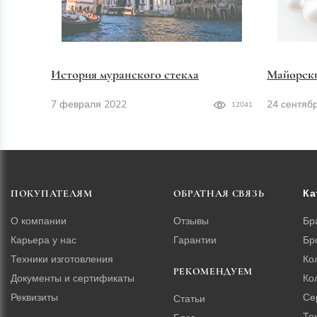
История муранского стекла
Майорск
7 февраля 2022
24 сентяб
12041
Ка
ПОКУПАТЕЛЯМ
ОБРАТНАЯ СВЯЗЬ
О компании
Отзывы
Бр
Карьера у нас
Гарантии
Бр
Техники изготовления
Ко
РЕКОМЕНДУЕМ
Документы и сертификаты
Ко
Реквизиты
Се
Статьи
Те