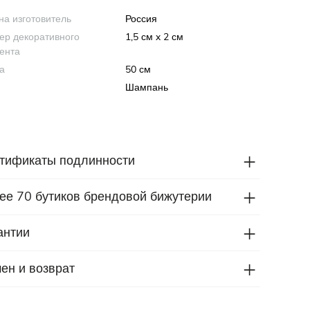
на изготовитель
Россия
ер декоративного
1,5 см x 2 см
ента
а
50 см
Шампань
тификаты подлинности
ее 70 бутиков брендовой бижутерии
антии
ен и возврат