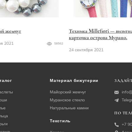
ий жемчуг
Техника Millefiori — визитн
карточка острова Мурано.
ря 2021
58562
24 сентября 2021
талог
Материал бижутерии
ЗАДАЙТ
аслеты
Майорский жемчуг
info@
оши
Муранское стекло
Tele
лье
Натуральные камни
ПО ТЕ
льца
Текстиль
рьги
+7 9
кстиль