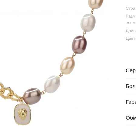
Стра
Разм
элем
Длин
Цвет
Сер
Бол
Гар
Обм