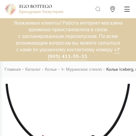
Брендовая бижутерия
Уважаемые клиенты! Работа интернет-магазина
временно приостановлена в связи
с запланированным перезапуском. По всем
возникающим вопросам вы можете связаться
+7
с нами по указанному контактному номеру
(905) 411-55-33
.
Главная
Каталог
Колье
✨
Муранское стекло
Колье Iceberg,