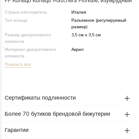
FF Кольцо Кольцо Maschera Floreale, изумрудный
Страна изготовитель
Италия
Тип кольца
Разъемное (регулируемый
размер)
Размер декоративного
3,5 см x 3,5 см
элемента
Материал декоративного
Акрил
элемента
Показать все
Сертификаты подлинности
Более 70 бутиков брендовой бижутерии
Гарантии