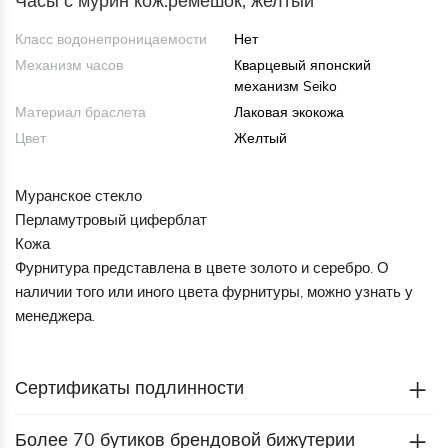
Часы с мурин кож.ремешок, желтый
Класс водонепроницаемости
Нет
Механизм часов
Кварцевый японский
механизм Seiko
Материал браслета
Лаковая экокожа
Цвет
Желтый
Муранское стекло
Перламутровый циферблат
Кожа
Фурнитура представлена в цвете золото и серебро. О
наличии того или иного цвета фурнитуры, можно узнать у
менеджера.
Сертификаты подлинности
Более 70 бутиков брендовой бижутерии