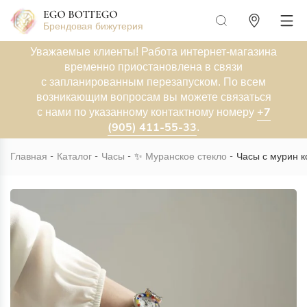
Брендовая бижутерия
Уважаемые клиенты! Работа интернет-магазина
временно приостановлена в связи
с запланированным перезапуском. По всем
возникающим вопросам вы можете связаться
+7
с нами по указанному контактному номеру
(905) 411-55-33
.
Главная
Каталог
Часы
✨
Муранское стекло
Часы с мурин к