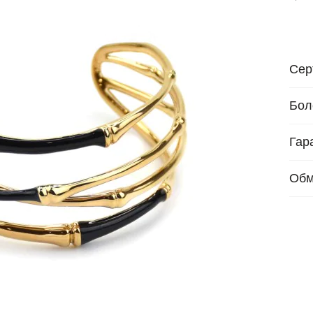
Сер
Бол
Гар
Обм