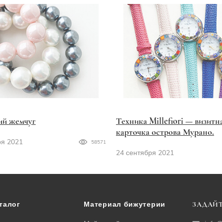
ий жемчуг
Техника Millefiori — визитн
карточка острова Мурано.
ря 2021
58571
24 сентября 2021
талог
Материал бижутерии
ЗАДАЙТ