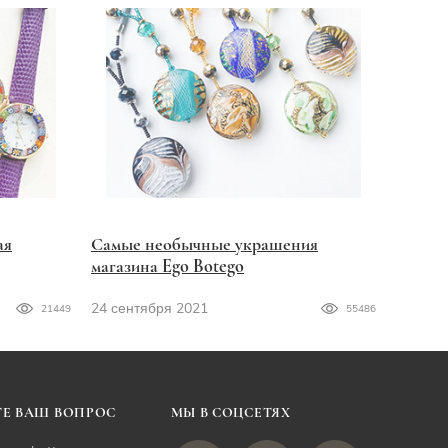
ая
Самые необычные украшения
магазина Ego Botego
24 сентября 2021
21449
55486
Е ВАШ ВОПРОС
МЫ В СОЦСЕТЯХ