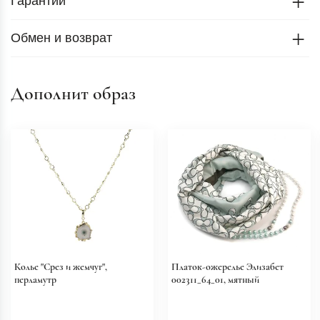
Гарантии
Обмен и возврат
Дополнит образ
Колье "Срез и жемчуг",
Платок-ожерелье Элизабет
перламутр
002311_64_01, мятный