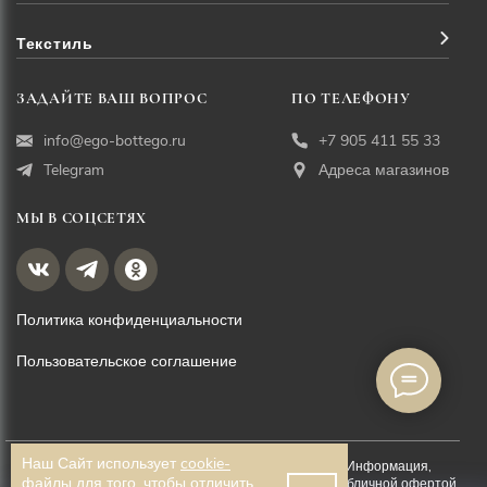
Текстиль
ЗАДАЙТЕ ВАШ ВОПРОС
ПО ТЕЛЕФОНУ
info@ego-bottego.ru
+7 905 411 55 33
Telegram
Адреса магазинов
МЫ В СОЦСЕТЯХ
Политика конфиденциальности
Пользовательское соглашение
Наш Сайт использует
cookie-
© EGO BOTTEGO, 2026. Все права защищены. Информация,
файлы
для того, чтобы отличить
размещённая на данной странице, не является публичной офертой